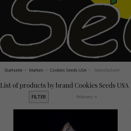
Startseite
Marken
Cookies Seeds USA
Manufacturer
List of products by brand Cookies Seeds USA
FILTER
Relevanz
arrow_drop_down