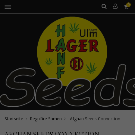
0
menu
Startseite
Reguläre Samen
Afghan Seeds Connection
AFGHAN SEEDS CONNECTION